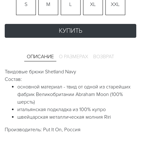
S
M
L
XL
XXL
КУПИТЬ
ОПИСАНИЕ
О РАЗМЕРАХ
ВОЗВРАТ
Твидовые брюки Shetland Navy
Состав:
основной материал - твид от одной из старейших
фабрик Великобритании Abraham Moon (100%
шерсть)
итальянская подкладка из 100% купро
швейцарская металлическая молния Riri
Производитель: Put It On, Россия