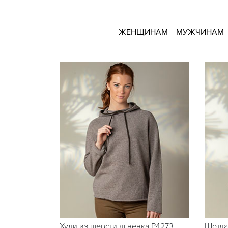
ЖЕНЩИНАМ
МУЖЧИНАМ
Худи из шерсти ягнёнка P4273
Шотла