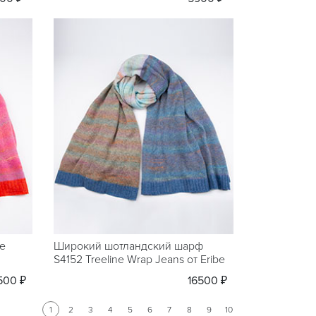
e
Широкий шотландский шарф
S4152 Treeline Wrap Jeans от Eribe
500 ₽
16500 ₽
1
2
3
4
5
6
7
8
9
10