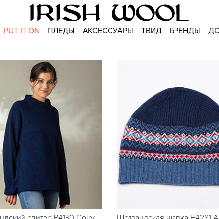
PUT IT ON
ПЛЕДЫ
АКСЕССУАРЫ
ТВИД
БРЕНДЫ
ДО
ндский свитер P4130 Corry
Шотландская шапка H4281 Al