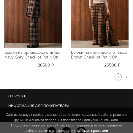
Брюки из ирландского твида
Брюки из ирландского твида
Navy Grey Check от Put It On
Brown Check от Put It On
26500 ₽
26500 ₽
1
2
О ПРОЕКТЕ
ИНФОРМАЦИЯ ДЛЯ ПОКУПАТЕЛЕЙ
Сайт использует cookie c целью обеспечения нормальной работы ряда его
ШОУ-РУМ В МОСКВЕ
функций и анализа поведения посетителей для улучшения Сайта.
Продолжая пользоваться сайтом, вы соглашаетесь на использование
файлов cookie в соответствии с
данными правилами
.