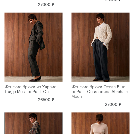
27000 ₽
Женские брюки из Харрис
Женские брюки Ocean Blue
Твида Moss от Put It On
от Put It On из твида Abraham
Moon
26500 ₽
27000 ₽