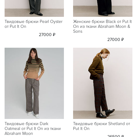
Твидовые брюки Pearl Oyster
Женские брюки Black от Put It
от Put It On
On из ткани Abraham Moon &
Sons
27000 ₽
27000 ₽
Твидовые брюки Dark
Твидовые брюки Shetland от
Oatmeal от Put It On из ткани
Put It On
Abraham Moon
26500 ₽