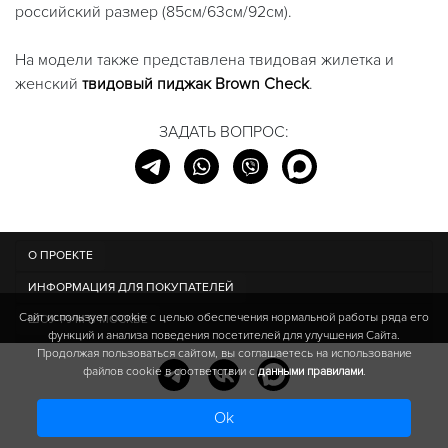
российский размер (85см/63см/92см).
На модели также представлена твидовая жилетка и
женский
твидовый пиджак Brown Check
.
ЗАДАТЬ ВОПРОС:
О ПРОЕКТЕ
ИНФОРМАЦИЯ ДЛЯ ПОКУПАТЕЛЕЙ
Сайт использует cookie c целью обеспечения нормальной работы ряда его
ШОУ-РУМ В МОСКВЕ
функций и анализа поведения посетителей для улучшения Сайта.
Продолжая пользоваться сайтом, вы соглашаетесь на использование
файлов cookie в соответствии с
данными правилами
.
Ok
© IRISH WOOL | 2013-
2026