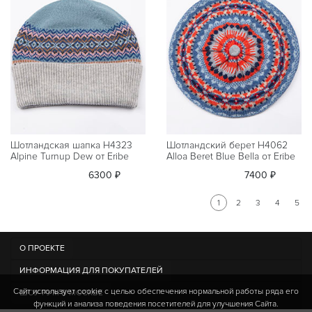
Шотландская шапка H4323
Шотландский берет H4062
Alpine Turnup Dew от Eribe
Alloa Beret Blue Bella от Eribe
6300 ₽
7400 ₽
1
2
3
4
5
О ПРОЕКТЕ
ИНФОРМАЦИЯ ДЛЯ ПОКУПАТЕЛЕЙ
Сайт использует cookie c целью обеспечения нормальной работы ряда его
ШОУ-РУМ В МОСКВЕ
функций и анализа поведения посетителей для улучшения Сайта.