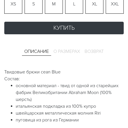
XS
S
M
L
XL
XXL
КУПИТЬ
ОПИСАНИЕ
О РАЗМЕРАХ
ВОЗВРАТ
Твидовые брюки cean Blue
Состав:
основной материал - твид от одной из старейших
фабрик Великобритании Abraham Moon (100%
шерсть)
итальянская подкладка из 100% купро
швейцарская металлическая молния Riri
пуговица из рога из Германии