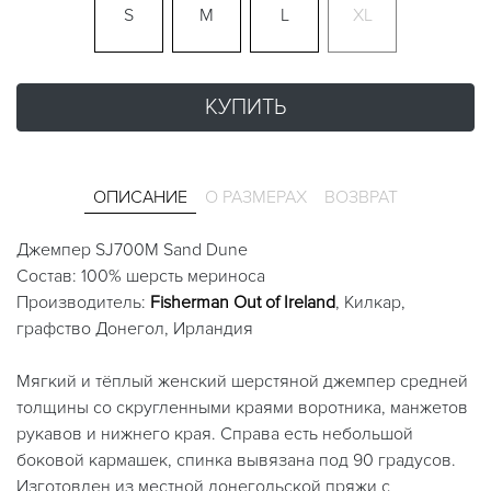
S
M
L
XL
КУПИТЬ
ОПИСАНИЕ
О РАЗМЕРАХ
ВОЗВРАТ
Джемпер SJ700M Sand Dune
Состав: 100% шерсть мериноса
Производитель:
Fisherman Out of Ireland
, Килкар,
графство Донегол, Ирландия
Мягкий и тёплый женский шерстяной джемпер средней
толщины со скругленными краями воротника, манжетов
рукавов и нижнего края. Справа есть небольшой
боковой кармашек, спинка вывязана под 90 градусов.
Изготовлен из местной донегольской пряжи с