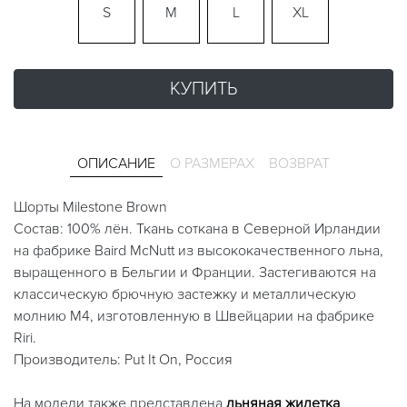
S
M
L
XL
КУПИТЬ
ОПИСАНИЕ
О РАЗМЕРАХ
ВОЗВРАТ
Шорты Milestone Brown
Cостав: 100% лён. Ткань соткана в Северной Ирландии
на фабрике Baird McNutt из высококачественного льна,
выращенного в Бельгии и Франции. Застегиваются на
классическую брючную застежку и металлическую
молнию М4, изготовленную в Швейцарии на фабрике
Riri.
Производитель: Put It On, Россия
На модели также представлена
льняная жилетка