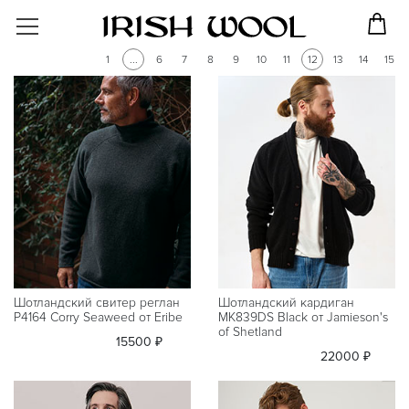
1
...
6
7
8
9
10
11
12
13
14
15
Шотландский свитер реглан
Шотландский кардиган
P4164 Corry Seaweed от Eribe
MK839DS Black от Jamieson's
of Shetland
15500 ₽
22000 ₽