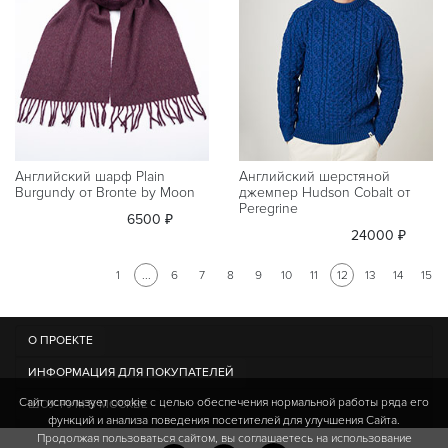
Английский шарф Plain
Английский шерстяной
Burgundy от Bronte by Moon
джемпер Hudson Cobalt от
Peregrine
6500 ₽
24000 ₽
1
...
6
7
8
9
10
11
12
13
14
15
О ПРОЕКТЕ
ИНФОРМАЦИЯ ДЛЯ ПОКУПАТЕЛЕЙ
Сайт использует cookie c целью обеспечения нормальной работы ряда его
ШОУ-РУМ В МОСКВЕ
функций и анализа поведения посетителей для улучшения Сайта.
Продолжая пользоваться сайтом, вы соглашаетесь на использование