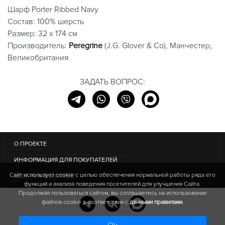
Шарф Porter Ribbed Navy
Состав: 100% шерсть
Размер: 32 x 174 см
Производитель:
Peregrine
(J.G. Glover & Co), Манчестер,
Великобритания
ЗАДАТЬ ВОПРОС:
О ПРОЕКТЕ
ИНФОРМАЦИЯ ДЛЯ ПОКУПАТЕЛЕЙ
Сайт использует cookie c целью обеспечения нормальной работы ряда его
ШОУ-РУМ В МОСКВЕ
функций и анализа поведения посетителей для улучшения Сайта.
Продолжая пользоваться сайтом, вы соглашаетесь на использование
файлов cookie в соответствии с
данными правилами
.
© IRISH WOOL | 2013-
2026