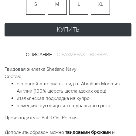
S
M
L
XL
КУПИТЬ
ОПИСАНИЕ
О РАЗМЕРАХ
ВОЗВРАТ
Твидовая жилетка Shetland Navy
Состав:
основной материал - твид от Abraham Moon из
Англии (100% шерсть шетландских овец)
итальянская подкладка из купро
немецкие пуговицы из натурального рога
Производитель: Put It On, Россия
Дополнить образом можно
твидовыми брюками
и