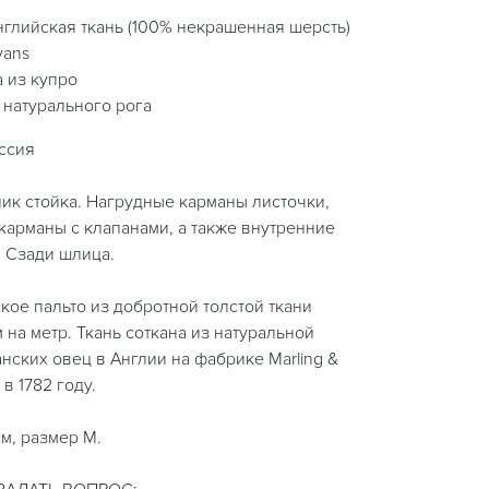
нглийская ткань (100% некрашенная шерсть)
vans
 из купро
 натурального рога
оссия
ик стойка. Нагрудные карманы листочки,
карманы с клапанами, а также внутренние
 Сзади шлица.
ое пальто из добротной толстой ткани
 на метр. Ткань соткана из натуральной
ских овец в Англии на фабрике Marling &
в 1782 году.
см, размер M.