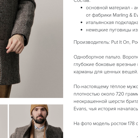
Состав:
основной материал - а
от фабрики Marling & E
итальянская подкладка
немецкие пуговицы из
Производитель: Put It On, Р
Однобортное пальто. Воротн
глубокие боковые врезные 
карманы для ценных вещей.
По-настоящему тёплое мужск
плотностью около 720 грамм
неокрашенной шерсти британ
Evans, чья история началась 
На фото модель ростом 178 