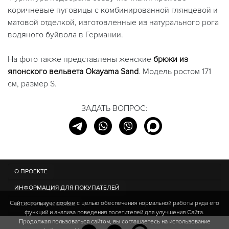
коричневые пуговицы с комбинированной глянцевой и
матовой отделкой, изготовленные из натурального рога
водяного буйвола в Германии.
На фото также представлены женские
брюки из
японского вельвета Okayama Sand
. Модель ростом 171
см, размер S.
ЗАДАТЬ ВОПРОС:
О ПРОЕКТЕ
ИНФОРМАЦИЯ ДЛЯ ПОКУПАТЕЛЕЙ
Сайт использует cookie c целью обеспечения нормальной работы ряда его
ШОУ-РУМ В МОСКВЕ
функций и анализа поведения посетителей для улучшения Сайта.
Продолжая пользоваться сайтом, вы соглашаетесь на использование