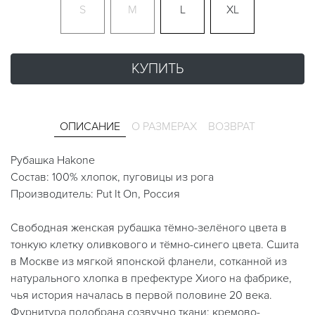
S
M
L
XL
КУПИТЬ
ОПИСАНИЕ
О РАЗМЕРАХ
ВОЗВРАТ
Рубашка Hakone
Состав: 100% хлопок, пуговицы из рога
Производитель: Put It On, Россия
Свободная женская рубашка тёмно-зелёного цвета в
тонкую клетку оливкового и тёмно-синего цвета. Сшита
в Москве из мягкой японской фланели, сотканной из
натурального хлопка в префектуре Хиого на фабрике,
чья история началась в первой половине 20 века.
Фурнитура подобрана созвучно ткани: кремово-