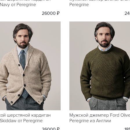
Navy от Peregrine
Peregrine
26000 ₽
24
ой шерстяной кардиган
Мужской джемпер Ford Olive
Skiddaw от Peregrine
Peregrine из Англии
26000 ₽
18