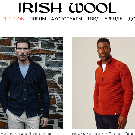
PUT IT ON
ПЛЕДЫ
АКСЕССУАРЫ
ТВИД
БРЕНДЫ
ДО
ой шерстяной кардиган
мужской свитер Birchall Oran