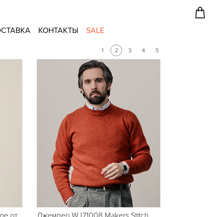
СТАВКА
КОНТАКТЫ
SALE
1
2
3
4
5
ge от
Джемпер WJ71008 Makers Stitch