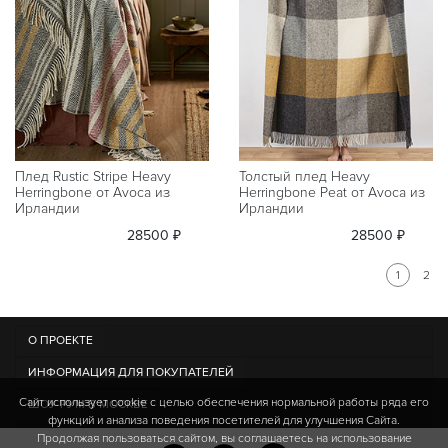
Плед Rustic Stripe Heavy
Толстый плед Heavy
Herringbone от Avoca из
Herringbone Peat от Avoca из
Ирландии
Ирландии
28500 ₽
28500 ₽
1
2
О ПРОЕКТЕ
ИНФОРМАЦИЯ ДЛЯ ПОКУПАТЕЛЕЙ
Сайт использует cookie c целью обеспечения нормальной работы ряда его
ШОУ-РУМ В МОСКВЕ
функций и анализа поведения посетителей для улучшения Сайта.
Продолжая пользоваться сайтом, вы соглашаетесь на использование