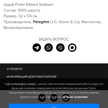
Шарф Porter Ribbed Seafoam
Состав: 100% шерсть
Размер: 32 x 174 см
Производитель:
Peregrine
(J.G. Glover & Co), Манчестер,
Великобритания
ЗАДАТЬ ВОПРОС:
О ПРОЕКТЕ
ИНФОРМАЦИЯ ДЛЯ ПОКУПАТЕЛЕЙ
Сайт использует cookie c целью обеспечения нормальной работы ряда его
ШОУ-РУМ В МОСКВЕ
функций и анализа поведения посетителей для улучшения Сайта.
Продолжая пользоваться сайтом, вы соглашаетесь на использование
файлов cookie в соответствии с
данными правилами
.
© IRISH WOOL | 2013-
2026