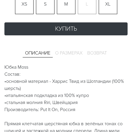
XS
S
M
L
XL
КУПИТЬ
ОПИСАНИЕ
О РАЗМЕРАХ
ВОЗВРАТ
Юбка Moss
Состав:
•основной материал - Харрис Твид из Шотландии (100%
шерсть)
•итальянская подкладка из 100% купро
•стальная молния Riri, Швейцария
Производитель: Put It On, Россия
Прямая клетчатая шерстяная юбка в зелёных тонах со
шлицей и застежкой на молнии спереди. Длина миди.