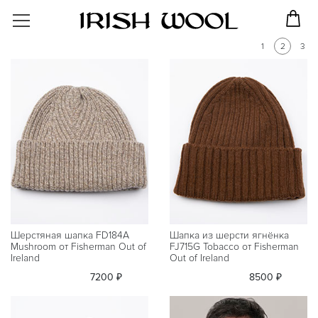
1
2
3
Шерстяная шапка FD184A
Шапка из шерсти ягнёнка
Mushroom от Fisherman Out of
FJ715G Tobacco от Fisherman
Ireland
Out of Ireland
7200 ₽
8500 ₽