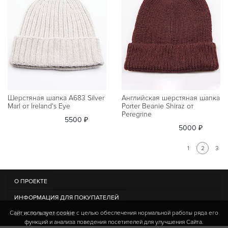
Шерстяная шапка A683 Silver
Английская шерстяная шапка
Marl от Ireland's Eye
Porter Beanie Shiraz от
Peregrine
5500 ₽
5000 ₽
1
2
3
О ПРОЕКТЕ
ИНФОРМАЦИЯ ДЛЯ ПОКУПАТЕЛЕЙ
Сайт использует cookie c целью обеспечения нормальной работы ряда его
ШОУ-РУМ В МОСКВЕ
функций и анализа поведения посетителей для улучшения Сайта.