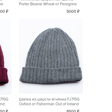
ne
Porter Beanie Wheat от Peregrine
00 ₽
5000 ₽
J715G
Шапка из шерсти ягнёнка FJ715G
and
Oxford от Fisherman Out of Ireland
00 ₽
8500 ₽