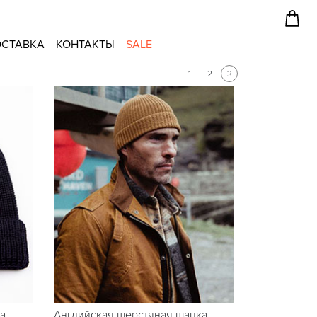
СТАВКА
КОНТАКТЫ
SALE
1
2
3
а
Английская шерстяная шапка