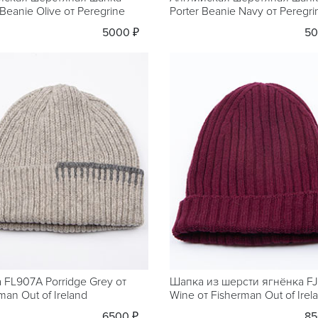
 Beanie Olive от Peregrine
Porter Beanie Navy от Peregri
5000 ₽
50
 FL907A Porridge Grey от
Шапка из шерсти ягнёнка F
man Out of Ireland
Wine от Fisherman Out of Irel
6500 ₽
85