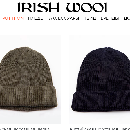
PUT IT ON
ПЛЕДЫ
АКСЕССУАРЫ
ТВИД
БРЕНДЫ
ДО
йская шерстяная шапка
Английская шерстяная шапк