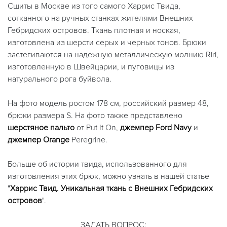
Сшиты в Москве из того самого Харрис Твида,
сотканного на ручных станках жителями Внешних
Гебридских островов. Ткань плотная и ноская,
изготовлена из шерсти серых и черных тонов. Брюки
застегиваются на надежную металлическую молнию Riri,
изготовленную в Швейцарии, и пуговицы из
натурального рога буйвола.
На фото модель ростом 178 см, российский размер 48,
брюки размера S. На фото также представлено
шерстяное пальто
от Put It On,
джемпер Ford Navy
и
джемпер Orange
Peregrine.
Больше об истории твида, использованного для
изготовления этих брюк, можно узнать в нашей статье
"
Харрис Твид. Уникальная ткань с Внешних Гебридских
островов
".
ЗАДАТЬ ВОПРОС: