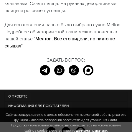
клапанами. Сзади шлица. На рукавах декоративные
шлицы и роговые пуговицы.
Для изготовления пальто было выбрано сукно Melton.
Подробнее об истории этой ткани можно прочесть в
нашей статье "
Мелтон. Все его видели, но никто не
слышал
".
ЗАДАТЬ ВОПРОС:
О ПРОЕКТЕ
ИНФОРМАЦИЯ ДЛЯ ПОКУПАТЕЛЕЙ
Сайт использует cookie c целью обеспечения нормальной работы ряда его
ШОУ-РУМ В МОСКВЕ
функций и анализа поведения посетителей для улучшения Сайта.
Продолжая пользоваться сайтом, вы соглашаетесь на использование
файлов cookie в соответствии с
данными правилами
.