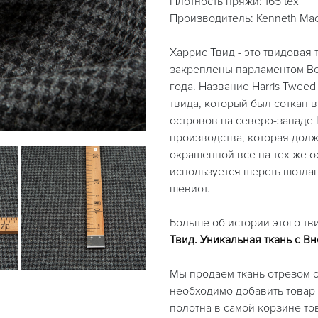
Плотность пряжи: 165 tex
Производитель: Kenneth Ma
Харрис Твид - это твидовая 
закреплены парламентом Вел
года. Название Harris Twee
твида, который был соткан
островов на северо-западе
производства, которая долж
окрашенной все на тех же о
используется шерсть шотла
шевиот.
Больше об истории этого тви
Твид. Уникальная ткань с В
Мы продаем ткань отрезом о
необходимо добавить товар 
полотна в самой корзине то