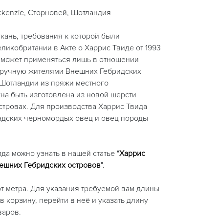
ckenzie, Сторновей, Шотландия
ткань, требования к которой были
икобритании в Акте о Харрис Твиде от 1993
d может применяться лишь в отношении
 вручную жителями Внешних Гебридских
 Шотландии из пряжи местного
на быть изготовлена из новой шерсти
стровах. Для производства Харрис Твида
ндских черномордых овец и овец породы
да можно узнать в нашей статье "
Харрис
нешних Гебридских островов
".
т метра. Для указания требуемой вам длины
в корзину, перейти в неё и указать длину
варов.